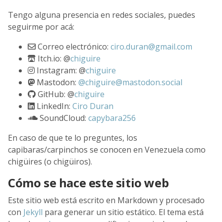
Tengo alguna presencia en redes sociales, puedes
seguirme por acá:
Correo electrónico:
ciro.duran@gmail.com
Itch.io: @
chiguire
Instagram: @
chiguire
Mastodon:
@chiguire@mastodon.social
GitHub: @
chiguire
LinkedIn:
Ciro Duran
SoundCloud:
capybara256
En caso de que te lo preguntes, los
capibaras/carpinchos se conocen en Venezuela como
chigüires (o chigüiros).
Cómo se hace este sitio web
Este sitio web está escrito en Markdown y procesado
con
Jekyll
para generar un sitio estático. El tema está